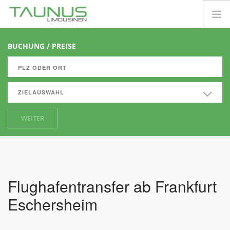
FLUGHAFENTRANSFER
BUCHUNG / PREISE
PRIVATKUNDEN
FIRMENKUNDEN
ZIELAUSWAHL
INFORMATIONEN
CLUB SHUTTLE
WEITER
PREISE
Flughafentransfer ab Frankfurt
Eschersheim