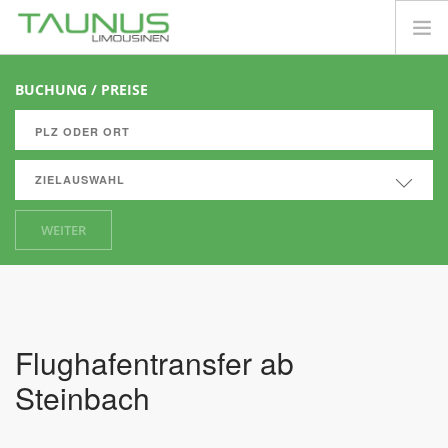
FLUGHAFENTRANSFER
BUCHUNG / PREISE
PRIVATKUNDEN
FIRMENKUNDEN
ZIELAUSWAHL
INFORMATIONEN
CLUB SHUTTLE
WEITER
PREISE
Flughafentransfer ab
Steinbach